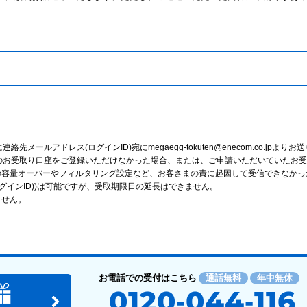
ールアドレス(ログインID)宛にmegaegg-tokuten@enecom.co.jpよりお
のお受取り口座をご登録いただけなかった場合、または、ご申請いただいていたお
の容量オーバーやフィルタリング設定など、お客さまの責に起因して受信できなかっ
グインID))は可能ですが、受取期限日の延長はできません。
ません。
お電話での受付はこちら
通話無料
年中無休
0120-044-116