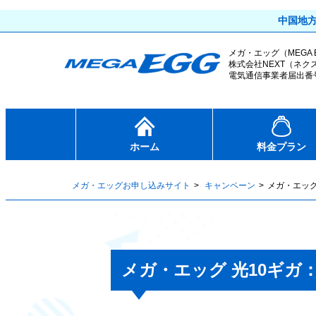
中国地
メガ・エッグ
（MEGA
株式会社NEXT（ネク
電気通信事業者届出番号：
ホーム
料金プラン
メガ・エッグお申し込みサイト
キャンペーン
メガ・エッグ
メガ・エッグ 光10ギガ：