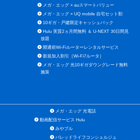
メガ・エッグ × auスマートバリュー
メガ・エッグ × UQ mobile 自宅セット割
10ギガ・戸建限定キャッシュバック
Hulu 実質2ヵ月間無料 ＆ U-NEXT 30日間見
放題
開通前Wi-Fiルーターレンタルサービス
新規加入割引［Wi-Fi7ルータ］
メガ・エッグ 光10ギガダウングレード無料
施策
メガ・エッグ 光電話
動画配信サービス Hulu
みやブル
バレッドライフコンシェルジュ