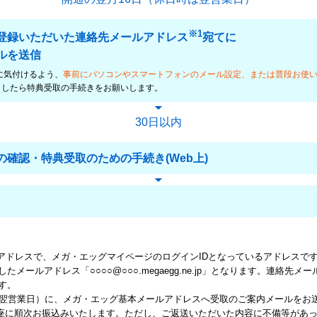
※1
登録いただいた連絡先メールアドレス
宛てに
ルを送信
に気付けるよう、
事前にパソコンやスマートフォンのメール設定、または普段お使
ましたら特典受取の手続きをお願いします。
30日以内
確認・特典受取のための手続き(Web上)
ルアドレスで、メガ・エッグマイページのログインIDとなっているアドレスで
ールアドレス「○○○○@○○○.megaegg.ne.jp」となります。連絡先
す。
は翌営業日）に、メガ・エッグ基本メールアドレスへ受取のご案内メールをお
口座に順次お振込みいたします。ただし、ご返送いただいた内容に不備等があ